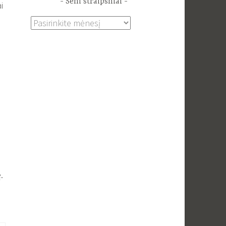
Seni straipsniai
i
Seni
straipsniai
.