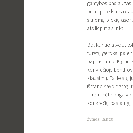
gamybos paslaugas. T
būna pateikiama daug 
siūlomų prekių asort
atsiliepimais ir kt.
Bet kuriuo atveju, t
turėtų gerokai paleng
paprastumo. Ką jau kal
konkrečioje bendrovėj
klausimų. Tai leistų j
išmano savo darbą ir 
turėtumėte pagalvoti a
konkrečių paslaugų t
Žymos:
laiptai