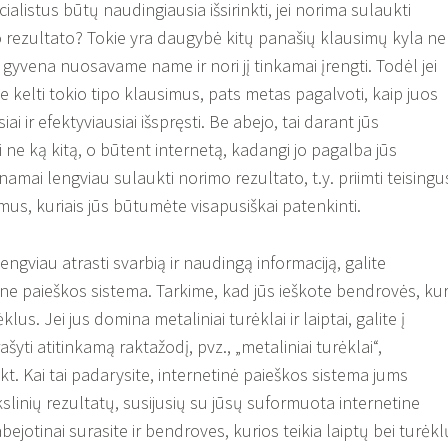
ialistus būtų naudingiausia išsirinkti, jei norima sulaukti
o rezultato? Tokie yra daugybė kitų panašių klausimų kyla ne
gyvena nuosavame name ir nori jį tinkamai įrengti. Todėl jei
e kelti tokio tipo klausimus, pats metas pagalvoti, kaip juos
i ir efektyviausiai išspręsti. Be abejo, tai darant jūs
 ne ką kitą, o būtent internetą, kadangi jo pagalba jūs
mai lengviau sulaukti norimo rezultato, t.y. priimti teisingu
mus, kuriais jūs būtumėte visapusiškai patenkinti.
ngviau atrasti svarbią ir naudingą informaciją, galite
ine paieškos sistema. Tarkime, kad jūs ieškote bendrovės, kur
klus. Jei jus domina metaliniai turėklai ir laiptai, galite į
ašyti atitinkamą raktažodį, pvz., „metaliniai turėklai“,
r kt. Kai tai padarysite, internetinė paieškos sistema jums
kslinių rezultatų, susijusių su jūsų suformuota internetine
bejotinai surasite ir bendroves, kurios teikia laiptų bei turėkl