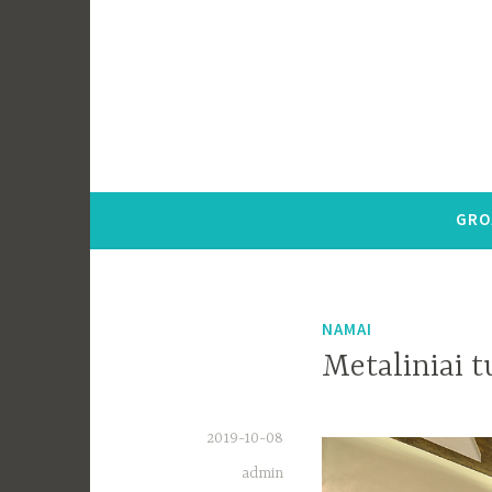
Pereiti
į
tekstą
GRO
NAMAI
Metaliniai tu
2019-10-08
admin