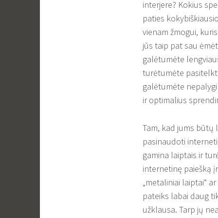
interjere? Kokius spec
paties kokybiškiausi
vienam žmogui, kuris 
jūs taip pat sau ėmėt
galėtumėte lengviausia
turėtumėte pasitelkti
galėtumėte nepalygina
ir optimalius sprendi
Tam, kad jums būtų le
pasinaudoti internet
gamina laiptais ir turė
internetinę paiešką įr
„metaliniai laiptai“ a
pateiks labai daug ti
užklausa. Tarp jų nea