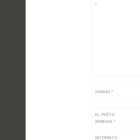
*
VARDAS
*
EL. PAŠTO
ADRESAS
*
INTERNETO