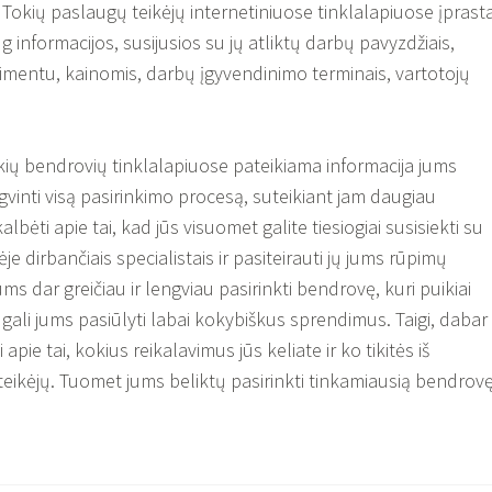
okių paslaugų teikėjų internetiniuose tinklalapiuose įprasta
informacijos, susijusios su jų atliktų darbų pavyzdžiais,
imentu, kainomis, darbų įgyvendinimo terminais, vartotojų
okių bendrovių tinklalapiuose pateikiama informacija jums
vinti visą pasirinkimo procesą, suteikiant jam daugiau
bėti apie tai, kad jūs visuomet galite tiesiogiai susisiekti su
e dirbančiais specialistais ir pasiteirauti jų jums rūpimų
ums dar greičiau ir lengviau pasirinkti bendrovę, kuri puikiai
gali jums pasiūlyti labai kokybiškus sprendimus. Taigi, dabar
pie tai, kokius reikalavimus jūs keliate ir ko tikitės iš
eikėjų. Tuomet jums beliktų pasirinkti tinkamiausią bendrovę