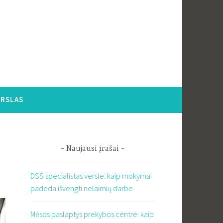
ERSLAS
Naujausi įrašai
DSS specialistas versle: kaip mokymai
padeda išvengti nelaimių darbe
Mėsos paslaptys prekybos centre: kaip