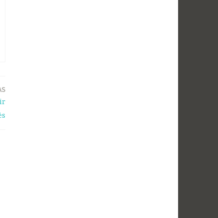
AS
ir
ės