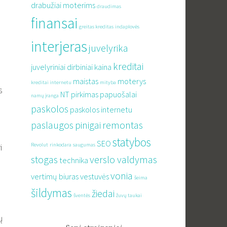
drabužiai moterims
draudimas
finansai
greitas kreditas
indaplovės
interjeras
juvelyrika
kreditai
juvelyriniai dirbiniai
kaina
maistas
moterys
kreditai internetu
mityba
s
NT pirkimas
papuošalai
namų įranga
paskolos
paskolos internetu
paslaugos
pinigai
remontas
statybos
SEO
i
Revolut
rinkodara
saugumas
stogas
verslo valdymas
technika
vonia
vertimų biuras
vestuvės
šeima
šildymas
žiedai
šventės
žuvų taukai
ų