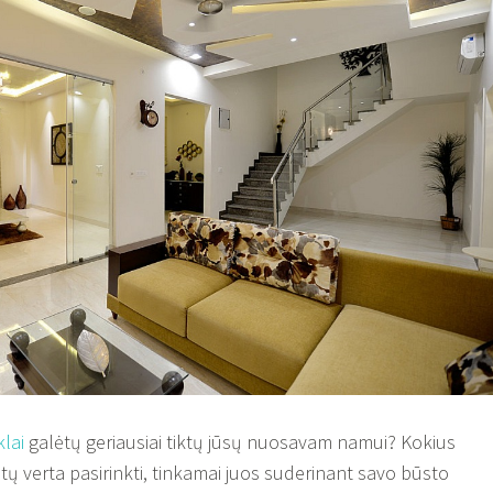
klai
galėtų geriausiai tiktų jūsų nuosavam namui? Kokius
tų verta pasirinkti, tinkamai juos suderinant savo būsto