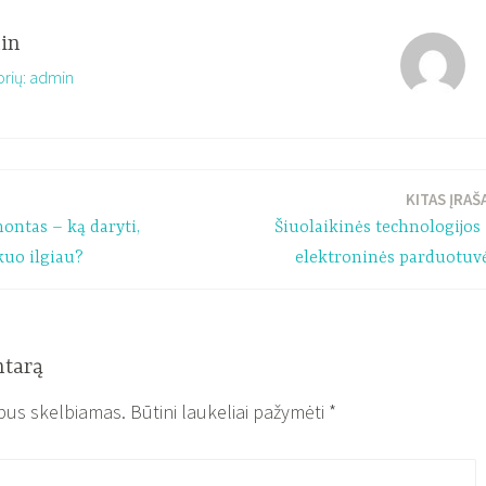
in
torių: admin
KITAS ĮRAŠ
ntas – ką daryti,
Šiuolaikinės technologijos 
kuo ilgiau?
elektroninės parduotuv
ntarą
bus skelbiamas.
Būtini laukeliai pažymėti
*