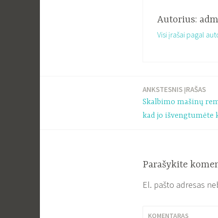
Autorius:
adm
Visi įrašai pagal au
ANKSTESNIS ĮRAŠAS
Navigacija
Skalbimo mašinų remo
tarp
kad jo išvengtumėte 
įrašų
Parašykite kome
El. pašto adresas ne
KOMENTARAS