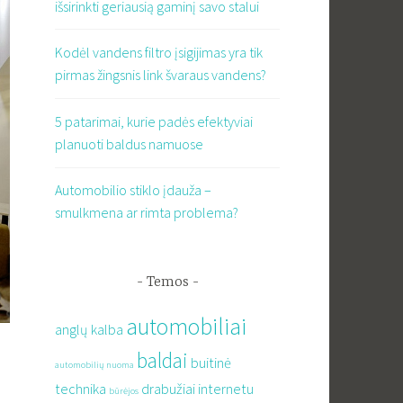
išsirinkti geriausią gaminį savo stalui
Kodėl vandens filtro įsigijimas yra tik
pirmas žingsnis link švaraus vandens?
5 patarimai, kurie padės efektyviai
planuoti baldus namuose
Automobilio stiklo įdauža –
smulkmena ar rimta problema?
Temos
automobiliai
anglų kalba
baldai
buitinė
automobilių nuoma
technika
drabužiai internetu
būrėjos