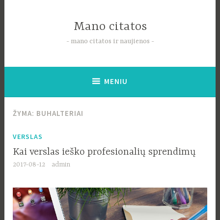
Pereiti
į
Mano citatos
tekstą
mano citatos ir naujienos
MENIU
ŽYMA:
BUHALTERIAI
VERSLAS
Kai verslas ieško profesionalių sprendimų
2017-08-12
admin