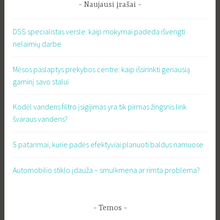
Naujausi įrašai
DSS specialistas versle: kaip mokymai padeda išvengti
nelaimių darbe
Mėsos paslaptys prekybos centre: kaip išsirinkti geriausią
gaminį savo stalui
Kodėl vandens filtro įsigijimas yra tik pirmas žingsnis link
švaraus vandens?
5 patarimai, kurie padės efektyviai planuoti baldus namuose
Automobilio stiklo įdauža – smulkmena ar rimta problema?
Temos