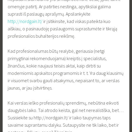
omenyje patirtį. Ar patirties nestinga, apytiksliai galima
suprasti iš paslaugų aprašymų. Apsilankykite
http://nordgain.lt/
ir įsitikinsite, kad viskas pateikta kuo
aiškiau, o pasinaudoję paslaugomis suprastumėte ir tikrąją
profesionalios buhalterijos reikšmę.
Kad profesionalumas būtų realybė, geriausia (netgi
primygtinai rekomenduojama) kreiptis į specialistus,
žinančius, kokie naujausi teisės aktai, kaip dirbti su
moderniomis apskaitos programomis ir t. t. Yra daug klausimų
ir visuomet svarbu gauti atsakymus, nepaisant to, ar verslas
jaunas, ar jau įsitvirtinęs.
Kai verslas ieško profesionalių sprendimų, nebūtina eikvoti
daugybės laiko. Tai atrodo keista, gal net nerealistiška, bet…
Susisiekite su http://nordgain.lt/ ir laiko taupymas taps
savaime suprantamu dalyku. Sutaupysite ne tik laiko, bet ir