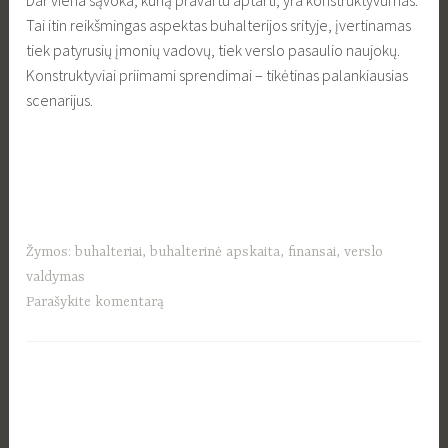
Dar viena sąvoka, kurią pravartu aptarti, yra konstruktyvumas.
Tai itin reikšmingas aspektas buhalterijos srityje, įvertinamas
tiek patyrusių įmonių vadovų, tiek verslo pasaulio naujokų.
Konstruktyviai priimami sprendimai – tikėtinas palankiausias
scenarijus.
Žymos:
buhalteriai
,
buhalterinė apskaita
,
finansai
,
verslo
valdymas
Parašykite komentarą