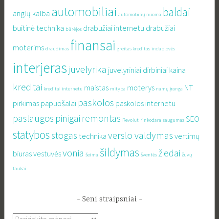
automobiliai
baldai
anglų kalba
automobilių nuoma
buitinė technika
drabužiai internetu
drabužiai
būrėjos
finansai
moterims
draudimas
greitas kreditas
indaplovės
interjeras
juvelyrika
juvelyriniai dirbiniai
kaina
kreditai
maistas
moterys
NT
kreditai internetu
mityba
namų įranga
paskolos
pirkimas
papuošalai
paskolos internetu
paslaugos
pinigai
remontas
SEO
Revolut
rinkodara
saugumas
statybos
stogas
verslo valdymas
technika
vertimų
šildymas
vonia
žiedai
biuras
vestuvės
šeima
šventės
žuvų
taukai
Seni straipsniai
Seni