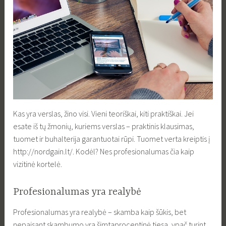
Kas yra verslas, žino visi. Vieni teoriškai, kiti praktiškai. Jei
esate iš tų žmonių, kuriems verslas – praktinis klausimas,
tuomet ir buhalterija garantuotai rūpi. Tuomet verta kreiptis į
http://nordgain.lt/. Kodėl? Nes profesionalumas čia kaip
vizitinė kortelė.
Profesionalumas yra realybė
Profesionalumas yra realybė – skamba kaip šūkis, bet
nepaisant skambumo yra šimtaprocentinė tiesa, ypač turint