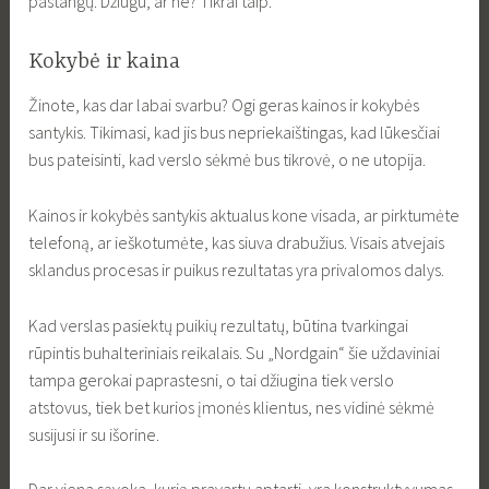
pastangų. Džiugu, ar ne? Tikrai taip.
Kokybė ir kaina
Žinote, kas dar labai svarbu? Ogi geras kainos ir kokybės
santykis. Tikimasi, kad jis bus nepriekaištingas, kad lūkesčiai
bus pateisinti, kad verslo sėkmė bus tikrovė, o ne utopija.
Kainos ir kokybės santykis aktualus kone visada, ar pirktumėte
telefoną, ar ieškotumėte, kas siuva drabužius. Visais atvejais
sklandus procesas ir puikus rezultatas yra privalomos dalys.
Kad verslas pasiektų puikių rezultatų, būtina tvarkingai
rūpintis buhalteriniais reikalais. Su „Nordgain“ šie uždaviniai
tampa gerokai paprastesni, o tai džiugina tiek verslo
atstovus, tiek bet kurios įmonės klientus, nes vidinė sėkmė
susijusi ir su išorine.