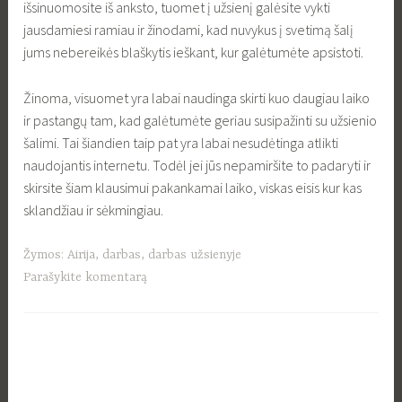
išsinuomosite iš anksto, tuomet į užsienį galėsite vykti
jausdamiesi ramiau ir žinodami, kad nuvykus į svetimą šalį
jums nebereikės blaškytis ieškant, kur galėtumėte apsistoti.
Žinoma, visuomet yra labai naudinga skirti kuo daugiau laiko
ir pastangų tam, kad galėtumėte geriau susipažinti su užsienio
šalimi. Tai šiandien taip pat yra labai nesudėtinga atlikti
naudojantis internetu. Todėl jei jūs nepamiršite to padaryti ir
skirsite šiam klausimui pakankamai laiko, viskas eisis kur kas
sklandžiau ir sėkmingiau.
Žymos:
Airija
,
darbas
,
darbas užsienyje
Parašykite komentarą