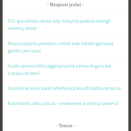
Naujausi įrašai
DSS specialistas versle: kaip mokymai padeda išvengti
nelaimių darbe
Mėsos paslaptys prekybos centre: kaip išsirinkti geriausią
gaminį savo stalui
Kodėl vandens filtro įsigijimas yra tik pirmas žingsnis link
švaraus vandens?
5 patarimai, kurie padės efektyviai planuoti baldus namuose
Automobilio stiklo įdauža – smulkmena ar rimta problema?
Temos