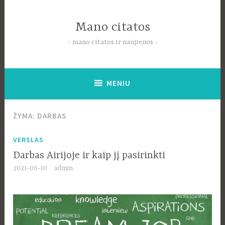
Pereiti
į
Mano citatos
tekstą
mano citatos ir naujienos
MENIU
ŽYMA:
DARBAS
VERSLAS
Darbas Airijoje ir kaip jį pasirinkti
2021-06-10
admin