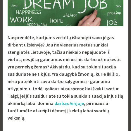
Nusprendėte, kad jums vertėtų išbandyti savo jėgas
dirbant užsienyje? Jau ne vienerius metus sunkiai
stengiatės Lietuvoje, tačiau niekaip nepajudate iš
vietos, nes jūsų gaunamas mėnesinis darbo užmokestis
yra pernelyg žemas? Akivaizdu, kad su tokia situacija
susiduriate ne tik jūs. Yra daugybė žmonių, kurie iki šiol
nėra patenkinti savo darbo sąlygomis ir gaunamu
atlyginimu, todėl galiausiai nusprendžia išvykti svetur.
Taigi, jei jūs susiduriate su tokia sunkia situacija ir jus šią
akimirką labai domina
darbas Airijoje
, pirmiausia
turėtumėte atkreipti dėmesį į keletą labai svarbių
veiksnių.