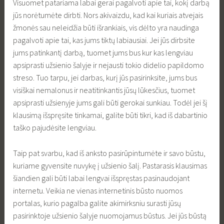
Visuomet patariama labai gerai pagalvoti apie tai, kokį darbą
jūs norėtumėte dirbti. Nors akivaizdu, kad kai kuriais atvejais
žmonės sau neleidžia būti išrankiais, vis dėlto yra naudinga
pagalvoti apie tai, kas jums tiktų labiausiai. Jei jūs dirbsite
jums patinkantį darbą, tuomet jums bus kur kas lengviau
apsiprasti užsienio šalyje ir nejausti tokio didelio papildomo
streso. Tuo tarpu, jei darbas, kurį jūs pasirinksite, jums bus
visiškai nemalonus ir neatitinkantis jūsų lūkesčius, tuomet
apsiprasti užsienyje jums gali būti gerokai sunkiau. Todėl jei šį
klausimą išspręsite tinkamai, galite būti tikri, kad iš dabartinio
taško pajudėsite lengviau.
Taip pat svarbu, kad iš anksto pasirūpintumėte ir savo būstu,
kuriame gyvensite nuvykę į užsienio šalį. Pastarasis klausimas
šiandien gali būti labai lengvai išspręstas pasinaudojant
internetu. Veikia ne vienas internetinis būsto nuomos
portalas, kurio pagalba galite akimirksniu surasti jūsų
pasirinktoje užsienio šalyje nuomojamus būstus. Jei jūs būstą