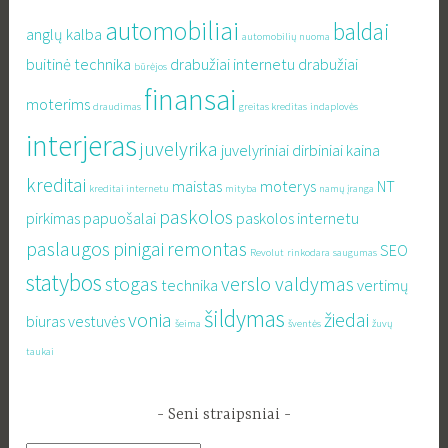
automobiliai
baldai
anglų kalba
automobilių nuoma
buitinė technika
drabužiai internetu
drabužiai
būrėjos
finansai
moterims
draudimas
greitas kreditas
indaplovės
interjeras
juvelyrika
juvelyriniai dirbiniai
kaina
kreditai
maistas
moterys
NT
kreditai internetu
mityba
namų įranga
paskolos
pirkimas
papuošalai
paskolos internetu
paslaugos
pinigai
remontas
SEO
Revolut
rinkodara
saugumas
statybos
stogas
verslo valdymas
technika
vertimų
šildymas
vonia
žiedai
biuras
vestuvės
šeima
šventės
žuvų
taukai
Seni straipsniai