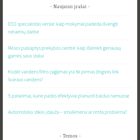
Naujausi įrašai
DSS specialistas versle: kaip mokymai padeda išvengti
nelaimių darbe
Mėsos paslaptys prekybos centre: kaip išsirinkti geriausią
gaminį savo stalui
Kodėl vandens filtro įsigijimas yra tik pirmas žingsnis link
švaraus vandens?
5 patarimai, kurie padės efektyviai planuoti baldus namuose
Automobilio stiklo įdauža – smulkmena ar rimta problema?
Temos