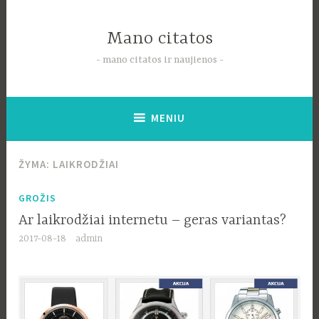
Pereiti
į
Mano citatos
tekstą
mano citatos ir naujienos
MENIU
ŽYMA:
LAIKRODŽIAI
GROŽIS
Ar laikrodžiai internetu – geras variantas?
2017-08-18
admin