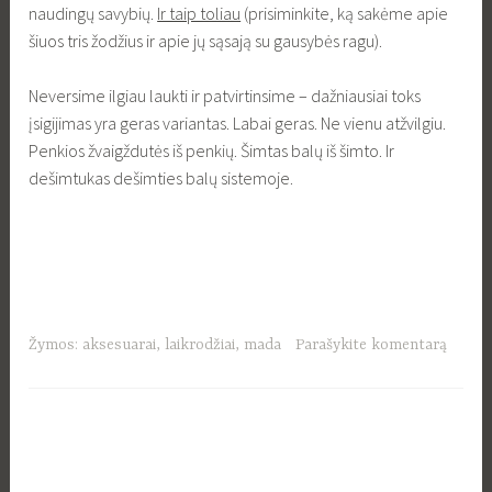
naudingų savybių.
Ir taip toliau
(prisiminkite, ką sakėme apie
šiuos tris žodžius ir apie jų sąsają su gausybės ragu).
Neversime ilgiau laukti ir patvirtinsime – dažniausiai toks
įsigijimas yra geras variantas. Labai geras. Ne vienu atžvilgiu.
Penkios žvaigždutės iš penkių. Šimtas balų iš šimto. Ir
dešimtukas dešimties balų sistemoje.
Žymos:
aksesuarai
,
laikrodžiai
,
mada
Parašykite komentarą