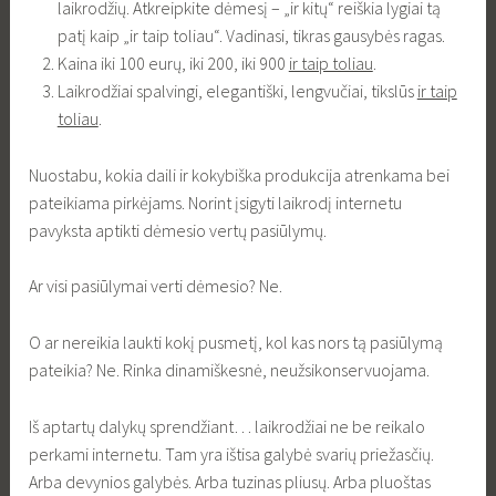
laikrodžių. Atkreipkite dėmesį – „ir kitų“ reiškia lygiai tą
patį kaip „ir taip toliau“. Vadinasi, tikras gausybės ragas.
Kaina iki 100 eurų, iki 200, iki 900
ir taip toliau
.
Laikrodžiai spalvingi, elegantiški, lengvučiai, tikslūs
ir taip
toliau
.
Nuostabu, kokia daili ir kokybiška produkcija atrenkama bei
pateikiama pirkėjams. Norint įsigyti laikrodį internetu
pavyksta aptikti dėmesio vertų pasiūlymų.
Ar visi pasiūlymai verti dėmesio? Ne.
O ar nereikia laukti kokį pusmetį, kol kas nors tą pasiūlymą
pateikia? Ne. Rinka dinamiškesnė, neužsikonservuojama.
Iš aptartų dalykų sprendžiant… laikrodžiai ne be reikalo
perkami internetu. Tam yra ištisa galybė svarių priežasčių.
Arba devynios galybės. Arba tuzinas pliusų. Arba pluoštas