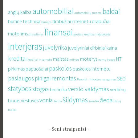
automobiliai
baldai
anglų kalba
automobilių nuoma
buitinė technika
drabužiai internetu
drabužiai
būrėjos
finansai
moterims
draudimas
greitas kreditas
indaplovės
interjeras
juvelyrika
juvelyriniai dirbiniai
kaina
kreditai
maistas
moterys
NT
kreditai internetu
mityba
namų įranga
paskolos
pirkimas
papuošalai
paskolos internetu
paslaugos
pinigai
remontas
SEO
Revolut
rinkodara
saugumas
statybos
stogas
verslo valdymas
technika
vertimų
šildymas
vonia
žiedai
biuras
vestuvės
šeima
šventės
žuvų
taukai
Seni straipsniai