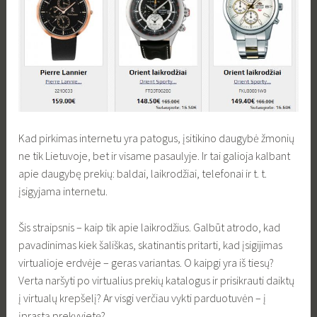
Kad pirkimas internetu yra patogus, įsitikino daugybė žmonių
ne tik Lietuvoje, bet ir visame pasaulyje. Ir tai galioja kalbant
apie daugybę prekių: baldai, laikrodžiai, telefonai ir t. t.
įsigyjama internetu.
Šis straipsnis – kaip tik apie laikrodžius. Galbūt atrodo, kad
pavadinimas kiek šališkas, skatinantis pritarti, kad įsigijimas
virtualioje erdvėje – geras variantas. O kaipgi yra iš tiesų?
Verta naršyti po virtualius prekių katalogus ir prisikrauti daiktų
į virtualų krepšelį? Ar visgi verčiau vykti parduotuvėn – į
įprastą prekyvietę?