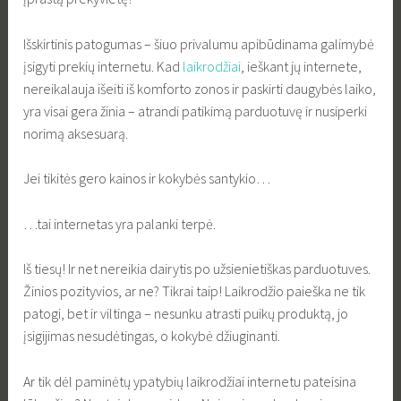
Išskirtinis patogumas – šiuo privalumu apibūdinama galimybė
įsigyti prekių internetu. Kad
laikrodžiai
, ieškant jų internete,
nereikalauja išeiti iš komforto zonos ir paskirti daugybės laiko,
yra visai gera žinia – atrandi patikimą parduotuvę ir nusiperki
norimą aksesuarą.
Jei tikitės gero kainos ir kokybės santykio…
…tai internetas yra palanki terpė.
Iš tiesų! Ir net nereikia dairytis po užsienietiškas parduotuves.
Žinios pozityvios, ar ne? Tikrai taip! Laikrodžio paieška ne tik
patogi, bet ir viltinga – nesunku atrasti puikų produktą, jo
įsigijimas nesudėtingas, o kokybė džiuginanti.
Ar tik dėl paminėtų ypatybių laikrodžiai internetu pateisina