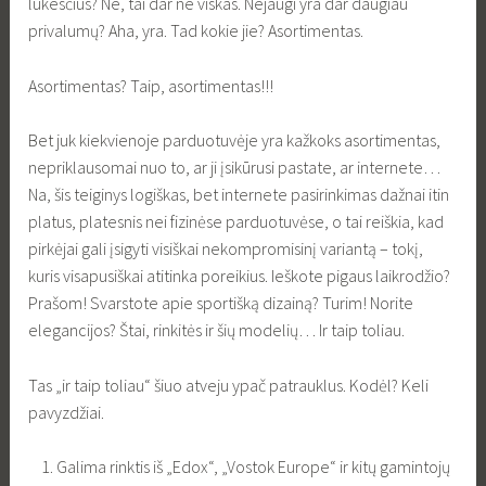
lūkesčius? Ne, tai dar ne viskas. Nejaugi yra dar daugiau
privalumų? Aha, yra. Tad kokie jie? Asortimentas.
Asortimentas? Taip, asortimentas!!!
Bet juk kiekvienoje parduotuvėje yra kažkoks asortimentas,
nepriklausomai nuo to, ar ji įsikūrusi pastate, ar internete…
Na, šis teiginys logiškas, bet internete pasirinkimas dažnai itin
platus, platesnis nei fizinėse parduotuvėse, o tai reiškia, kad
pirkėjai gali įsigyti visiškai nekompromisinį variantą – tokį,
kuris visapusiškai atitinka poreikius. Ieškote pigaus laikrodžio?
Prašom! Svarstote apie sportišką dizainą? Turim! Norite
elegancijos? Štai, rinkitės ir šių modelių… Ir taip toliau.
Tas „ir taip toliau“ šiuo atveju ypač patrauklus. Kodėl? Keli
pavyzdžiai.
Galima rinktis iš „Edox“, „Vostok Europe“ ir kitų gamintojų