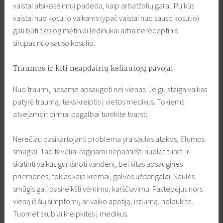
vaistai atsikosėjimui padeda, kaip arbatžolių garai. Puikūs
vaistai nuo kosulio vaikams (ypač vaistai nuo sauso kosulio)
gali būti tiesiog mėtiniai ledinukai arba nereceptinis
sirupas nuo sauso kosulio.
Traumos ir kiti neapdairių keliautojų pavojai
Nuo traumų nesame apsaugoti nei vienas. Jeigu staiga vaikas
patyrė traumą, teks kreiptis į vietos medikus. Tokiems
atvejams ir pirmai pagalbai turėkite tvarstį.
Nerečiau pasikartojanti problema yra saulės atakos, šilumos
smūgiai. Tad tėveliai raginami nepamiršti nuolat turėti ir
skatinti vaikus gurkšnoti vandenį, bei kitas apsaugines
priemones, tokias kaip kremai, galvos uždangalai. Saulės
smūgis gali pasireikšti vėmimu, karščiavimu. Pastebėjus nors
vieną iš šių simptomų ar vaiko apatiją, irzlumą, nelaukite.
Tuomet skubiai kreipkitės į medikus.