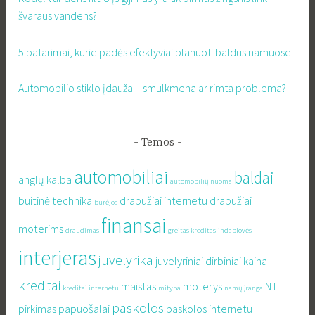
švaraus vandens?
5 patarimai, kurie padės efektyviai planuoti baldus namuose
Automobilio stiklo įdauža – smulkmena ar rimta problema?
Temos
automobiliai
baldai
anglų kalba
automobilių nuoma
buitinė technika
drabužiai internetu
drabužiai
būrėjos
finansai
moterims
draudimas
greitas kreditas
indaplovės
interjeras
juvelyrika
juvelyriniai dirbiniai
kaina
kreditai
maistas
moterys
NT
kreditai internetu
mityba
namų įranga
paskolos
pirkimas
papuošalai
paskolos internetu