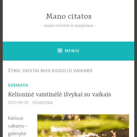
Pereiti
į
Mano citatos
tekstą
mano citatos ir naujienos
MENIU
ŽYMA:
VAISTAI NUO KOSULIO VAIKAMS
SVEIKATA
Kelioninė vaistinėlė išvykai su vaikais
2017-08-16
straipsniai
Kelionė
vaikams –
galimybė