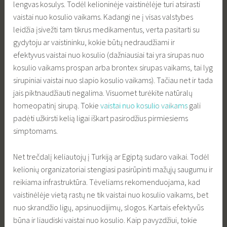
lengvas kosulys. Todėl kelioninėje vaistinėlėje turi atsirasti
vaistai nuo kosulio vaikams. Kadangi ne į visas valstybes
leidžia įsivežti tam tikrus medikamentus, verta pasitarti su
gydytoju ar vaistininku, kokie būtų nedraudžiami ir
efektyvus vaistai nuo kosulio (dažniausiai tai yra sirupas nuo
kosulio vaikams prospan arba brontex sirupas vaikams, tai lyg
sirupiniai vaistai nuo slapio kosulio vaikams). Tačiau net ir tada
jais piktnaudžiauti negalima. Visuomet turėkite natūralų
homeopatinį sirupą. Tokie
vaistai nuo kosulio vaikams
gali
padėti užkirsti kelią ligai iškart pasirodžius pirmiesiems
simptomams.
Net trečdalį keliautojų į Turkiją ar Egiptą sudaro vaikai. Todėl
kelionių organizatoriai stengiasi pasirūpinti mažųjų saugumu ir
reikiama infrastruktūra. Tėveliams rekomenduojama, kad
vaistinėlėje vietą rastų ne tik vaistai nuo kosulio vaikams, bet
nuo skrandžio ligų, apsinuodijimų, slogos. Kartais efektyvūs
būna ir liaudiski vaistai nuo kosulio. Kaip pavyzdžiui, tokie