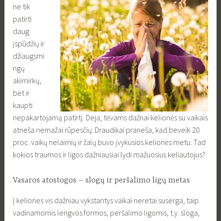
ne tik
patirti
daug
įspūdžių ir
džiaugsmi
ngų
akimirkų,
bet ir
kaupti
nepakartojamą patirtį. Deja, tėvams dažnai kelionės su vaikais
atneša nemažai rūpesčių. Draudikai praneša, kad beveik 20
proc. vaikų nelaimių ir žalų buvo įvykusios kelionės metu. Tad
kokios traumos ir ligos dažniausiai lydi mažuosius keliautojus?
Vasaros atostogos – slogų ir peršalimo ligų metas
Į keliones vis dažniau vykstantys vaikai neretai suserga, taip
vadinamomis lengvos formos, peršalimo ligomis, t.y. sloga,