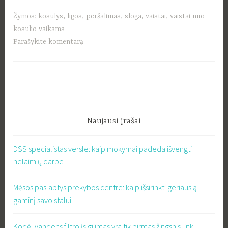
Žymos:
kosulys
,
ligos
,
peršalimas
,
sloga
,
vaistai
,
vaistai nuo
kosulio vaikams
Parašykite komentarą
Naujausi įrašai
DSS specialistas versle: kaip mokymai padeda išvengti
nelaimių darbe
Mėsos paslaptys prekybos centre: kaip išsirinkti geriausią
gaminį savo stalui
Kodėl vandens filtro įsigijimas yra tik pirmas žingsnis link