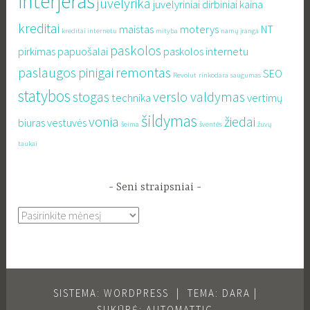
interjeras
juvelyrika
juvelyriniai dirbiniai
kaina
kreditai
maistas
moterys
NT
kreditai internetu
mityba
namų įranga
paskolos
pirkimas
papuošalai
paskolos internetu
paslaugos
pinigai
remontas
SEO
Revolut
rinkodara
saugumas
statybos
stogas
verslo valdymas
technika
vertimų
šildymas
vonia
žiedai
biuras
vestuvės
šeima
šventės
žuvų
taukai
Seni straipsniai
Seni
straipsniai
SISTEMA: WORDPRESS
|
TEMA: DARA |
SUKŪRĖ:
AUTOMATTIC