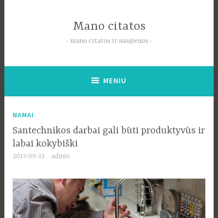
Pereiti
į
Mano citatos
tekstą
mano citatos ir naujienos
MENIU
NAMAI
Santechnikos darbai gali būti produktyvūs ir
labai kokybiški
2017-09-15
admin