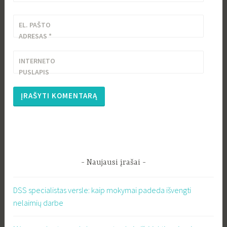
EL. PAŠTO
ADRESAS
*
INTERNETO
PUSLAPIS
Naujausi įrašai
DSS specialistas versle: kaip mokymai padeda išvengti
nelaimių darbe