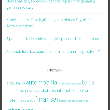
Mėsos paslaptys prekybos centre: kaip išsirinkti geriausią
gaminį savo stalui
Kodėl vandens filtro įsigijimas yra tik pirmas žingsnis link
švaraus vandens?
5 patarimai, kurie padės efektyviai planuoti baldus namuose
Automobilio stiklo įdauža – smulkmena ar rimta problema?
Temos
automobiliai
baldai
anglų kalba
automobilių nuoma
buitinė technika
drabužiai internetu
drabužiai
būrėjos
finansai
moterims
draudimas
greitas kreditas
indaplovės