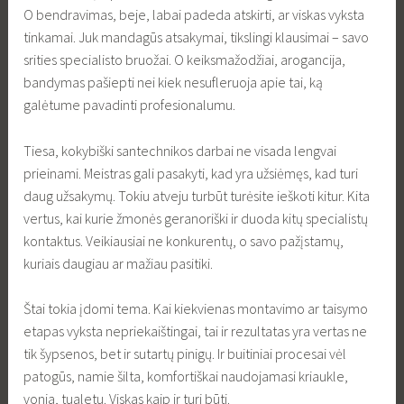
O bendravimas, beje, labai padeda atskirti, ar viskas vyksta
tinkamai. Juk mandagūs atsakymai, tikslingi klausimai – savo
srities specialisto bruožai. O keiksmažodžiai, arogancija,
bandymas pašiepti nei kiek nesufleruoja apie tai, ką
galėtume pavadinti profesionalumu.
Tiesa, kokybiški santechnikos darbai ne visada lengvai
prieinami. Meistras gali pasakyti, kad yra užsiėmęs, kad turi
daug užsakymų. Tokiu atveju turbūt turėsite ieškoti kitur. Kita
vertus, kai kurie žmonės geranoriški ir duoda kitų specialistų
kontaktus. Veikiausiai ne konkurentų, o savo pažįstamų,
kuriais daugiau ar mažiau pasitiki.
Štai tokia įdomi tema. Kai kiekvienas montavimo ar taisymo
etapas vyksta nepriekaištingai, tai ir rezultatas yra vertas ne
tik šypsenos, bet ir sutartų pinigų. Ir buitiniai procesai vėl
patogūs, namie šilta, komfortiškai naudojamasi kriaukle,
vonia, tualetu. Viskas kaip ir turi būti.