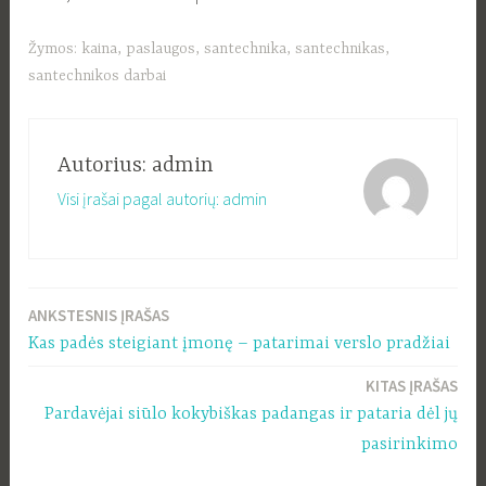
Žymos:
kaina
,
paslaugos
,
santechnika
,
santechnikas
,
santechnikos darbai
Autorius:
admin
Visi įrašai pagal autorių: admin
ANKSTESNIS ĮRAŠAS
Navigacija
Kas padės steigiant įmonę – patarimai verslo pradžiai
tarp
KITAS ĮRAŠAS
įrašų
Pardavėjai siūlo kokybiškas padangas ir pataria dėl jų
pasirinkimo