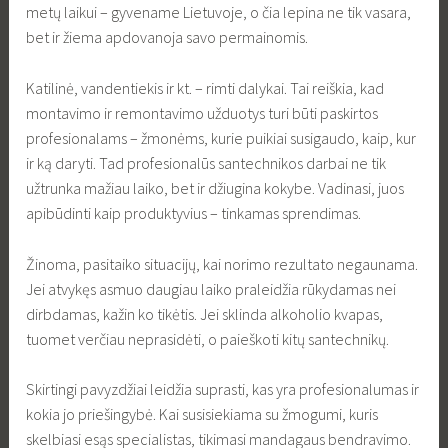
metų laikui – gyvename Lietuvoje, o čia lepina ne tik vasara,
bet ir žiema apdovanoja savo permainomis.
Katilinė, vandentiekis ir kt. – rimti dalykai. Tai reiškia, kad
montavimo ir remontavimo užduotys turi būti paskirtos
profesionalams – žmonėms, kurie puikiai susigaudo, kaip, kur
ir ką daryti. Tad profesionalūs santechnikos darbai ne tik
užtrunka mažiau laiko, bet ir džiugina kokybe. Vadinasi, juos
apibūdinti kaip produktyvius – tinkamas sprendimas.
Žinoma, pasitaiko situacijų, kai norimo rezultato negaunama.
Jei atvykęs asmuo daugiau laiko praleidžia rūkydamas nei
dirbdamas, kažin ko tikėtis. Jei sklinda alkoholio kvapas,
tuomet verčiau neprasidėti, o paieškoti kitų santechnikų.
Skirtingi pavyzdžiai leidžia suprasti, kas yra profesionalumas ir
kokia jo priešingybė. Kai susisiekiama su žmogumi, kuris
skelbiasi esąs specialistas, tikimasi mandagaus bendravimo.