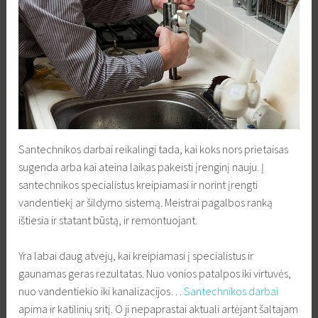
Santechnikos darbai reikalingi tada, kai koks nors prietaisas
sugenda arba kai ateina laikas pakeisti įrenginį nauju. Į
santechnikos specialistus kreipiamasi ir norint įrengti
vandentiekį ar šildymo sistemą. Meistrai pagalbos ranką
ištiesia ir statant būstą, ir remontuojant.
Yra labai daug atvejų, kai kreipiamasi į specialistus ir
gaunamas geras rezultatas. Nuo vonios patalpos iki virtuvės,
nuo vandentiekio iki kanalizacijos…
Santechnikos darbai
apima ir katilinių sritį. O ji nepaprastai aktuali artėjant šaltajam