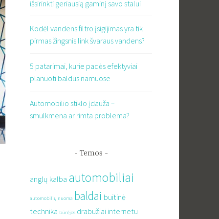
išsirinkti geriausią gaminį savo stalui
Kodėl vandens filtro įsigijimas yra tik
pirmas žingsnis link švaraus vandens?
5 patarimai, kurie padės efektyviai
planuoti baldus namuose
Automobilio stiklo įdauža –
smulkmena ar rimta problema?
Temos
automobiliai
anglų kalba
baldai
buitinė
automobilių nuoma
technika
drabužiai internetu
būrėjos