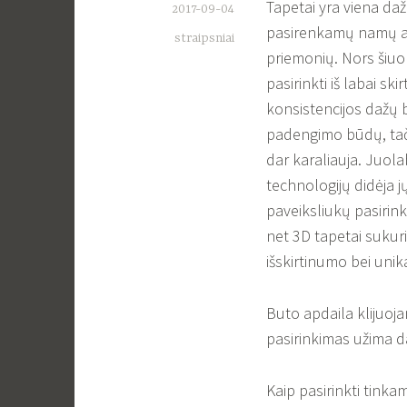
Tapetai yra viena daž
2017-09-04
pasirenkamų namų a
straipsniai
priemonių. Nors šiu
pasirinkti iš labai ski
konsistencijos dažų b
padengimo būdų, ta
dar karaliauja. Juola
technologijų didėja j
paveiksliukų pasirin
net 3D tapetai suku
išskirtinumo bei uni
Buto apdaila klijuoja
pasirinkimas užima da
Kaip pasirinkti tinka