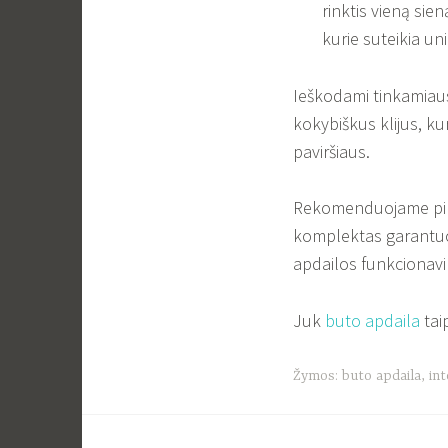
rinktis vieną sien
kurie suteikia 
Ieškodami tinkamiausi
kokybiškus klijus, kur
paviršiaus.
Rekomenduojame pirkti
komplektas garantuoj
apdailos funkcionav
Juk
buto apdaila
tai
Žymos:
buto apdaila
,
int