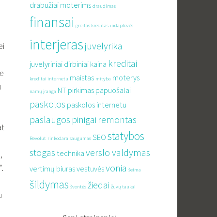
drabužiai moterims
draudimas
finansai
greitas kreditas
indaplovės
interjeras
juvelyrika
ei
kreditai
juvelyriniai dirbiniai
kaina
se
maistas
moterys
kreditai internetu
mityba
u
NT pirkimas
papuošalai
namų įranga
paskolos
paskolos internetu
paslaugos
pinigai
remontas
at
statybos
SEO
Revolut
rinkodara
saugumas
stogas
verslo valdymas
technika
,
vonia
.
vertimų biuras
vestuvės
šeima
šildymas
žiedai
šventės
žuvų taukai
u