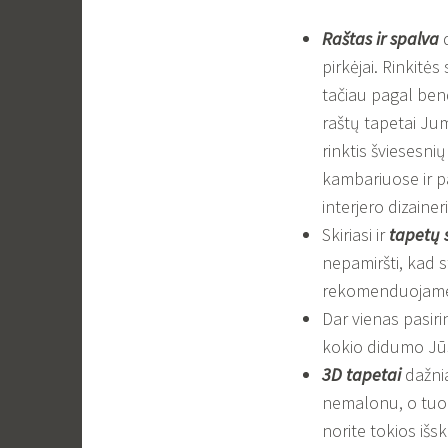
Raštas ir spalva
d
pirkėjai. Rinkitė
tačiau pagal bend
raštų tapetai Ju
rinktis šviesesn
kambariuose ir pa
interjero dizaineri
Skiriasi ir
tapetų s
nepamiršti, kad s
rekomenduojame t
Dar vienas pasir
kokio didumo Jūs
3D tapetai
dažni
nemalonu, o tuo p
norite tokios išs