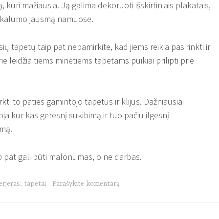
ą, kuri mažiausia. Ją galima dekoruoti išskirtiniais plakatais,
unikalumo jausmą namuose.
ų tapetų taip pat nepamirkite, kad jiems reikia pasirinkti ir
ie leidžia tiems minėtiems tapetams puikiai prilipti prie
 to paties gamintojo tapetus ir klijus. Dažniausiai
a kur kas geresnį sukibimą ir tuo pačiu ilgesnį
imą.
p pat gali būti malonumas, o ne darbas.
erjeras
,
tapetai
Parašykite komentarą