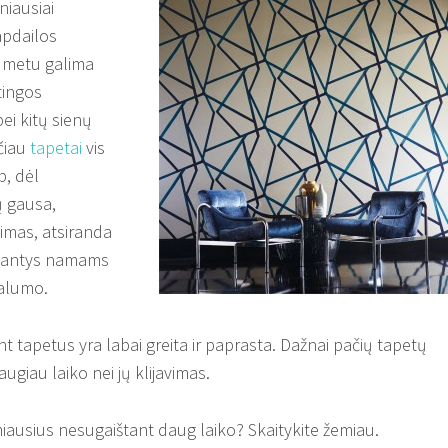
niausiai
pdailos
o metu galima
rtingos
ei kitų sienų
čiau
tapetai
vis
b, dėl
ų gausa,
kimas, atsiranda
riantys namams
kalumo.
nt tapetus yra labai greita ir paprasta. Dažnai pačių tapetų
ugiau laiko nei jų klijavimas.
miausius nesugaištant daug laiko? Skaitykite žemiau.