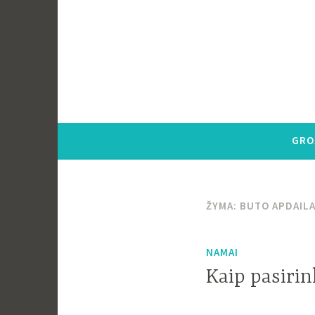
Pereiti
į
tekstą
GRO
ŽYMA:
BUTO APDAIL
NAMAI
Kaip pasirin