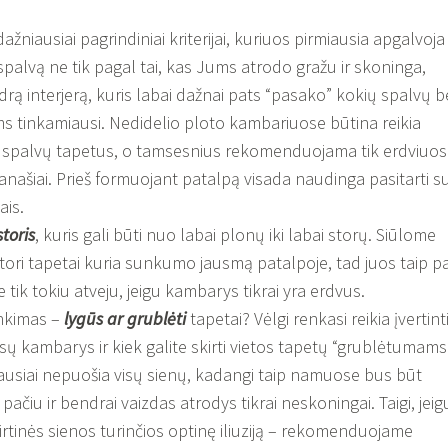
ažniausiai pagrindiniai kriterijai, kuriuos pirmiausia apgalvoja
s spalvą ne tik pagal tai, kas Jums atrodo gražu ir skoninga,
rą interjerą, kuris labai dažnai pats “pasako” kokių spalvų b
ms tinkamiausi. Nedidelio ploto kambariuose būtina reikia
ių spalvų tapetus, o tamsesnius rekomenduojama tik erdviuo
našiai. Prieš formuojant patalpą visada naudinga pasitarti s
ais.
toris
, kuris gali būti nuo labai plonų iki labai storų. Siūlome
tori tapetai kuria sunkumo jausmą patalpoje, tad juos taip p
ik tokiu atveju, jeigu kambarys tikrai yra erdvus.
inkimas –
lygūs ar grublėti
tapetai? Vėlgi renkasi reikia įvertinti
ų kambarys ir kiek galite skirti vietos tapetų “grublėtumams”
ausiai nepuošia visų sienų, kadangi taip namuose bus būt
ačiu ir bendrai vaizdas atrodys tikrai neskoningai. Taigi, jeig
kirtinės sienos turinčios optinę iliuziją – rekomenduojame