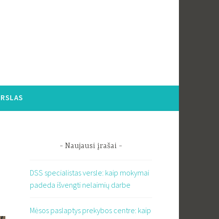
ERSLAS
Naujausi įrašai
DSS specialistas versle: kaip mokymai
padeda išvengti nelaimių darbe
Mėsos paslaptys prekybos centre: kaip