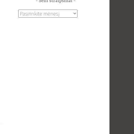
Seni straipsniai
Seni
straipsniai