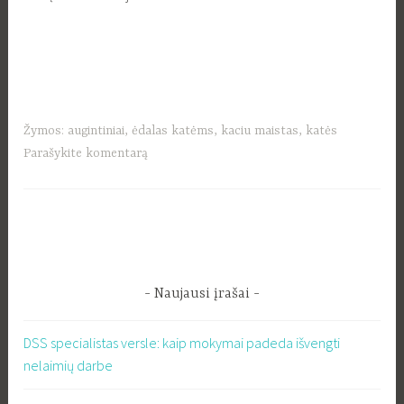
Žymos:
augintiniai
,
ėdalas katėms
,
kaciu maistas
,
katės
Parašykite komentarą
Naujausi įrašai
DSS specialistas versle: kaip mokymai padeda išvengti
nelaimių darbe