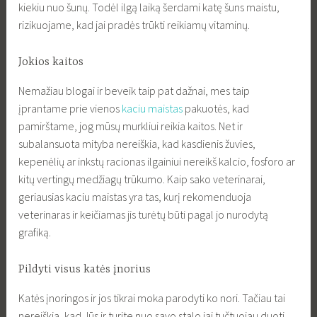
kiekiu nuo šunų. Todėl ilgą laiką šerdami katę šuns maistu,
rizikuojame, kad jai pradės trūkti reikiamų vitaminų.
Jokios kaitos
Nemažiau blogai ir beveik taip pat dažnai, mes taip
įprantame prie vienos
kaciu maistas
pakuotės, kad
pamirštame, jog mūsų murkliui reikia kaitos. Net ir
subalansuota mityba nereiškia, kad kasdienis žuvies,
kepenėlių ar inkstų racionas ilgainiui nereikš kalcio, fosforo ar
kitų vertingų medžiagų trūkumo. Kaip sako veterinarai,
geriausias kaciu maistas yra tas, kurį rekomenduoja
veterinaras ir keičiamas jis turėtų būti pagal jo nurodytą
grafiką.
Pildyti visus katės įnorius
Katės įnoringos ir jos tikrai moka parodyti ko nori. Tačiau tai
nereiškia, kad Jūs ir turite nuo savo stalo jai tučtuojau duoti