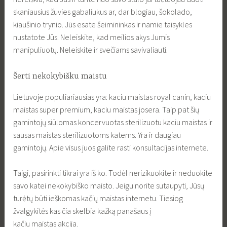
skaniausius žuvies gabaliukus ar, dar blogiau, šokolado,
kiaušinio trynio. Jūs esate šeimininkas ir namie taisykles
nustatote Jūs. Neleiskite, kad meilios akys Jumis
manipuliuotų. Neleiskite ir svečiams savivaliauti.
Šerti nekokybišku maistu
Lietuvoje populiariausias yra: kaciu maistas royal canin, kaciu
maistas super premium, kaciu maistas josera. Taip pat šių
gamintojų siūlomas koncervuotas sterilizuotu kaciu maistas ir
sausas maistas sterilizuotoms katems. Yra ir daugiau
gamintojų. Apie visus juos galite rasti konsultacijas internete.
Taigi, pasirinkti tikrai yra iš ko. Todėl nerizikuokite ir neduokite
savo katei nekokybiško maisto. Jeigu norite sutaupyti, Jūsų
turėtų būti ieškomas kačių maistas internetu. Tiesiog
žvalgykitės kas čia skelbia kažką panašaus į
kačių maistas akcija.