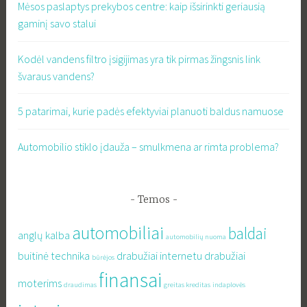
Mėsos paslaptys prekybos centre: kaip išsirinkti geriausią
gaminį savo stalui
Kodėl vandens filtro įsigijimas yra tik pirmas žingsnis link
švaraus vandens?
5 patarimai, kurie padės efektyviai planuoti baldus namuose
Automobilio stiklo įdauža – smulkmena ar rimta problema?
Temos
automobiliai
baldai
anglų kalba
automobilių nuoma
buitinė technika
drabužiai internetu
drabužiai
būrėjos
finansai
moterims
draudimas
greitas kreditas
indaplovės