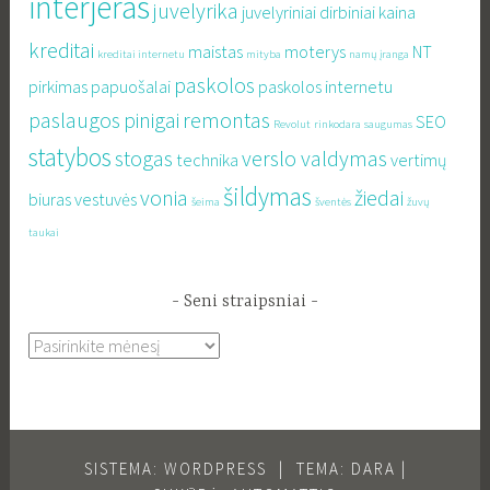
interjeras
juvelyrika
juvelyriniai dirbiniai
kaina
kreditai
maistas
moterys
NT
kreditai internetu
mityba
namų įranga
paskolos
pirkimas
papuošalai
paskolos internetu
paslaugos
pinigai
remontas
SEO
Revolut
rinkodara
saugumas
statybos
stogas
verslo valdymas
technika
vertimų
šildymas
vonia
žiedai
biuras
vestuvės
šeima
šventės
žuvų
taukai
Seni straipsniai
Seni
straipsniai
SISTEMA: WORDPRESS
|
TEMA: DARA |