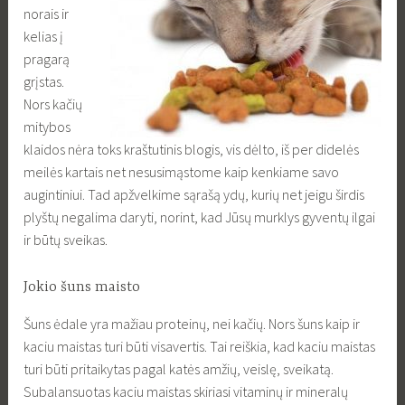
norais ir
kelias į
pragarą
grįstas.
Nors kačių
mitybos
klaidos nėra toks kraštutinis blogis, vis dėlto, iš per didelės
meilės kartais net nesusimąstome kaip kenkiame savo
augintiniui. Tad apžvelkime sąrašą ydų, kurių net jeigu širdis
plyštų negalima daryti, norint, kad Jūsų murklys gyventų ilgai
ir būtų sveikas.
Jokio šuns maisto
Šuns ėdale yra mažiau proteinų, nei kačių. Nors šuns kaip ir
kaciu maistas turi būti visavertis. Tai reiškia, kad kaciu maistas
turi būti pritaikytas pagal katės amžių, veislę, sveikatą.
Subalansuotas kaciu maistas skiriasi vitaminų ir mineralų