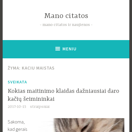
Pereiti
į
Mano citatos
tekstą
mano citatos ir naujienos
MENIU
ŽYMA:
KACIU MAISTAS
SVEIKATA
Kokias maitinimo klaidas dažniausiai daro
kačių šeimininkai
2017-10-15
straipsniai
Sakoma,
kad gerais