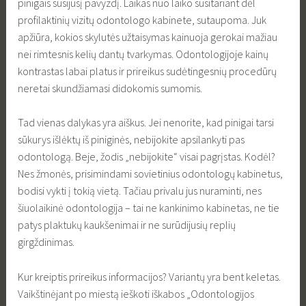
pinigais susijusį pavyzdį. Laikas nuo laiko susitariant dėl
profilaktinių vizitų odontologo kabinete, sutaupoma. Juk
apžiūra, kokios skylutės užtaisymas kainuoja gerokai mažiau
nei rimtesnis kelių dantų tvarkymas. Odontologijoje kainų
kontrastas labai platus ir prireikus sudėtingesnių procedūrų
neretai skundžiamasi didokomis sumomis.
Tad vienas dalykas yra aiškus. Jei nenorite, kad pinigai tarsi
sūkurys išlėktų iš piniginės, nebijokite apsilankyti pas
odontologą. Beje, žodis „nebijokite“ visai pagrįstas. Kodėl?
Nes žmonės, prisimindami sovietinius odontologų kabinetus,
bodisi vykti į tokią vietą. Tačiau privalu jus nuraminti, nes
šiuolaikinė odontologija – tai ne kankinimo kabinetas, ne tie
patys plaktukų kaukšenimai ir ne surūdijusių replių
girgždinimas.
Kur kreiptis prireikus informacijos? Variantų yra bent keletas.
Vaikštinėjant po miestą ieškoti iškabos „Odontologijos