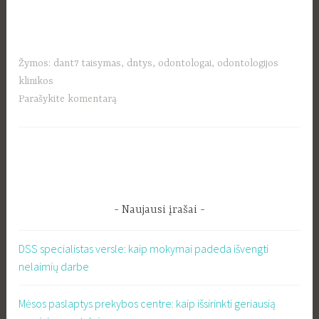
Žymos:
dant7 taisymas
,
dntys
,
odontologai
,
odontologijos
klinikos
Parašykite komentarą
Naujausi įrašai
DSS specialistas versle: kaip mokymai padeda išvengti
nelaimių darbe
Mėsos paslaptys prekybos centre: kaip išsirinkti geriausią