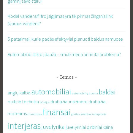
gaminį savo stalui
Kodėl vandens filtro įsigijimas yra tik pirmas žingsnis link
švaraus vandens?
5 patarimai, kurie padės efektyviai planuoti baldus namuose
Automobilio stiklo įdauža – smulkmena ar rimta problema?
Temos
automobiliai
baldai
anglų kalba
automobilių nuoma
buitinė technika
drabužiai internetu
drabužiai
būrėjos
finansai
moterims
draudimas
greitas kreditas
indaplovės
interjeras
juvelyrika
juvelyriniai dirbiniai
kaina