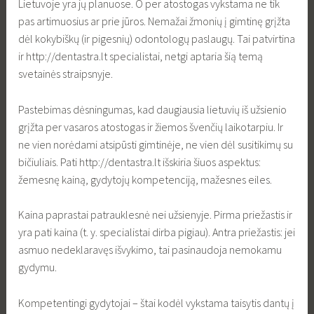
Lietuvoje yra jų planuose. O per atostogas vykstama ne tik
pas artimuosius ar prie jūros. Nemažai žmonių į gimtinę grįžta
dėl kokybiškų (ir pigesnių) odontologų paslaugų. Tai patvirtina
ir http://dentastra.lt specialistai, netgi aptaria šią temą
svetainės straipsnyje.
Pastebimas dėsningumas, kad daugiausia lietuvių iš užsienio
grįžta per vasaros atostogas ir žiemos švenčių laikotarpiu. Ir
ne vien norėdami atsipūsti gimtinėje, ne vien dėl susitikimų su
bičiuliais. Pati http://dentastra.lt išskiria šiuos aspektus:
žemesnę kainą, gydytojų kompetenciją, mažesnes eiles.
Kaina paprastai patrauklesnė nei užsienyje. Pirma priežastis ir
yra pati kaina (t. y. specialistai dirba pigiau). Antra priežastis: jei
asmuo nedeklaravęs išvykimo, tai pasinaudoja nemokamu
gydymu.
Kompetentingi gydytojai – štai kodėl vykstama taisytis dantų į