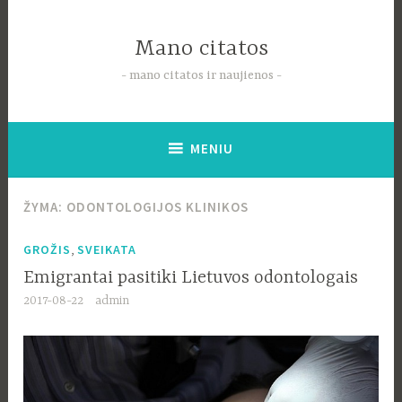
Pereiti
į
Mano citatos
tekstą
mano citatos ir naujienos
MENIU
ŽYMA:
ODONTOLOGIJOS KLINIKOS
,
GROŽIS
SVEIKATA
Emigrantai pasitiki Lietuvos odontologais
2017-08-22
admin