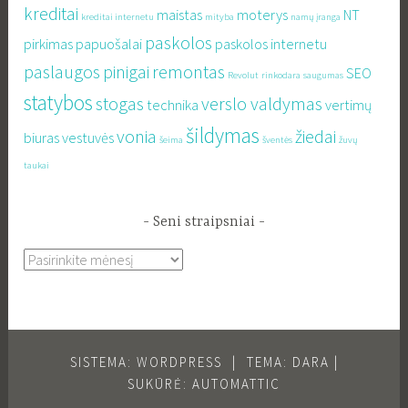
kreditai
maistas
moterys
NT
kreditai internetu
mityba
namų įranga
paskolos
pirkimas
papuošalai
paskolos internetu
paslaugos
pinigai
remontas
SEO
Revolut
rinkodara
saugumas
statybos
stogas
verslo valdymas
technika
vertimų
šildymas
vonia
žiedai
biuras
vestuvės
šeima
šventės
žuvų
taukai
Seni straipsniai
Seni
straipsniai
SISTEMA: WORDPRESS
|
TEMA: DARA |
SUKŪRĖ:
AUTOMATTIC