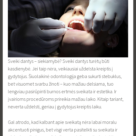
Sveiki dantys – siekiamybė? Sveiki dantys turėtų būti
kasdienybė. Jei taip nėra, veikiausiai uždelsta kreiptis į
gydytojus. Šiuolaikinė odontologija geba sukurti stebuklus,
bet visuomet svarbu žinoti – kuo mažiau delsiama, tuo
lengviau pasirūpinti burnos ertmės sveikata ir estetika. Ir
įvairioms procedūroms prireikia mažiau laiko. Kitaip tariant,
neverta uždelsti, geriau į gydytojus kreiptis laiku.
Gal atrodo, kad kalbant apie sveikatą nėra labai moralu
akcentuoti pinigus, bet visgi verta pasitelkti su sveikata ir