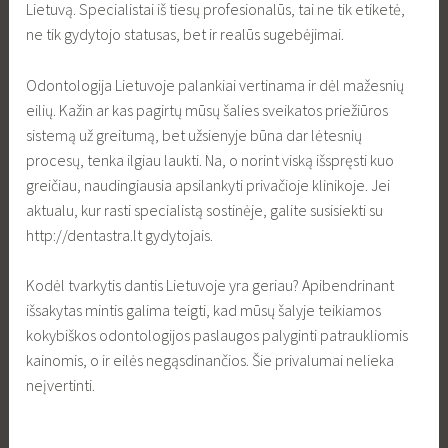
Lietuvą. Specialistai iš tiesų profesionalūs, tai ne tik etiketė,
ne tik gydytojo statusas, bet ir realūs sugebėjimai.
Odontologija Lietuvoje palankiai vertinama ir dėl mažesnių
eilių. Kažin ar kas pagirtų mūsų šalies sveikatos priežiūros
sistemą už greitumą, bet užsienyje būna dar lėtesnių
procesų, tenka ilgiau laukti. Na, o norint viską išspręsti kuo
greičiau, naudingiausia apsilankyti privačioje klinikoje. Jei
aktualu, kur rasti specialistą sostinėje, galite susisiekti su
http://dentastra.lt gydytojais.
Kodėl tvarkytis dantis Lietuvoje yra geriau? Apibendrinant
išsakytas mintis galima teigti, kad mūsų šalyje teikiamos
kokybiškos odontologijos paslaugos palyginti patraukliomis
kainomis, o ir eilės negąsdinančios. Šie privalumai nelieka
neįvertinti.