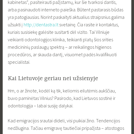
kabinetas“, pasiteirauti pažįstamų, kur šie tvarkosi dantis,
arba pasinaudoti interneto paieška. Būtent pastarasis būdas
yra patogiausias. Norint paskaityti aktualius straipsnius galima
užsukti į
http://dentastra.lt
svetainę. Čia rasite ir kontaktus,
kuriais susisiekę galėsite susitarti dėl vizito. Tai Vilniuje
veikianti odontologijos klinika, teikianti platų šios srities
medicininių paslaugų spektrą – ar reikalingos higienos
procedūros, ar skauda dantį, visuomet padės kvalifikuoti
specialistai.
Kai Lietuvoje geriau nei užsienyje
Hm, o ar žinote, kodėl ką tik, keliomis eilutėmis aukščiau,
buvo paminėtas Vilnius? Pasirodo, kad Lietuvos sostinė ir
odontologija – labai susiję dalykai.
Kad emigracijos srautai dideli, visi puikiai žino. Tendencijos
nedžiugina. Tačiau emigravę tautiečiai pripažįsta – atostogos