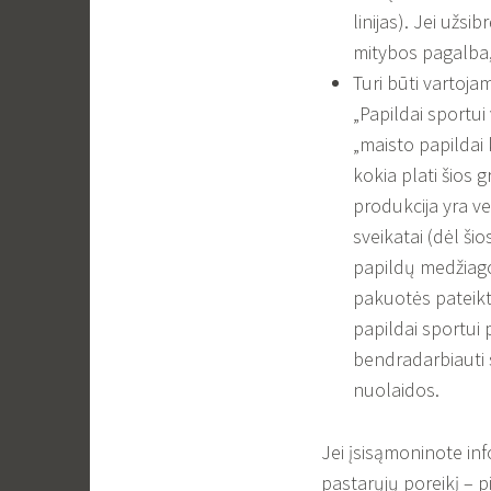
linijas). Jei užsi
mitybos pagalba,
Turi būti vartoja
„Papildai sportui 
„maisto papildai 
kokia plati šios 
produkcija yra vei
sveikatai (dėl ši
papildų medžiagom
pakuotės pateiktą
papildai sportui 
bendradarbiauti s
nuolaidos.
Jei įsisąmoninote inf
pastarųjų poreikį – p