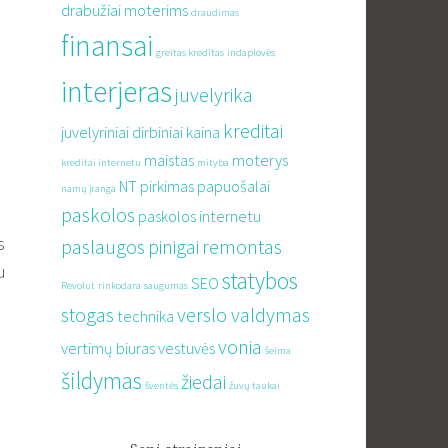
drabužiai moterims
draudimas
finansai
greitas kreditas
indaplovės
interjeras
juvelyrika
kreditai
juvelyriniai dirbiniai
kaina
maistas
moterys
kreditai internetu
mityba
NT pirkimas
papuošalai
namų įranga
paskolos
paskolos internetu
s
paslaugos
pinigai
remontas
u
statybos
SEO
Revolut
rinkodara
saugumas
stogas
verslo valdymas
technika
vonia
vertimų biuras
vestuvės
šeima
šildymas
žiedai
šventės
žuvų taukai