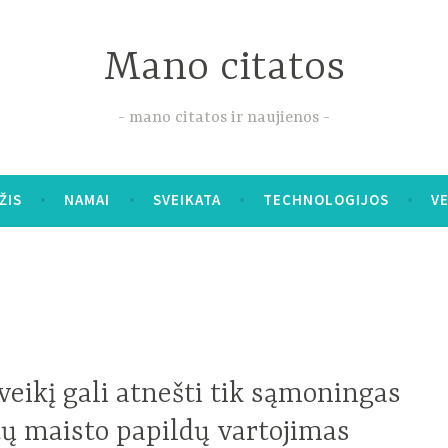
Mano citatos
mano citatos ir naujienos
ŽIS
NAMAI
SVEIKATA
TECHNOLOGIJOS
V
eikį gali atnešti tik sąmoningas
tų maisto papildų vartojimas