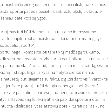
giškai mąstančio žmogaus nenustebins specialistų pateikiamas
ildai sportui padeda pasiekti užsibrėžtų tikslų tik tada, jei
s žemiau pateiktos sąlygos.
artojimas turi būti derinamas su reikiamo intensyvumo
 veltui papildai xxl ar maisto papildai raumenims junginyje
su žodeliu „sporto“).
sportui negali kompensuoti tam tikrų medžiagų trūkumo,
tik su subalansuota mityba (arba neutralizuoti su nesveikai
s gaunamo šlamšto!). Tad, norint pajusti realią naudą, svarb
acioną ir skrupulingai laikytis numatyto dienos meniu.
 neturėtų būti siejamas su faktu, jog „tai daro visi“. Vartokite
 jei jaučiate poreikį turėti daugiau energijos bei ištvermės
, siekiate paskatinti spartesnį raumenų formavimosi procesą
atyti antsvorio (šią funkciją atlieka papildai sportui moterims,
ntuota į dailiosios lyties atstovių poreikį turėti dailias kūno