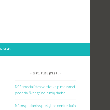
ERSLAS
Naujausi įrašai
DSS specialistas versle: kaip mokymai
padeda išvengti nelaimių darbe
Mėsos paslaptys prekybos centre: kaip