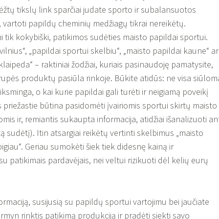
brėžtų tikslų link sparčiai judate sporto ir subalansuotos
 vartoti papildų cheminių medžiagų tikrai nereikėtų.
mi tik kokybiški, patikimos sudėties maisto papildai sportui.
vilnius“, „papildai sportui skelbiu“, „maisto papildai kaune“ ar
klaipeda“ – raktiniai žodžiai, kuriais pasinaudoję pamatysite,
grupės produktų pasiūla rinkoje. Būkite atidūs: ne visa siūlom
ksminga, o kai kurie papildai gali turėti ir neigiamą poveikį
os priežastie būtina pasidomėti įvairiomis sportui skirtų maisto
is ir, remiantis sukaupta informacija, atidžiai išanalizuoti an
 sudėtį). Itin atsargiai reikėtų vertinti skelbimus „maisto
pigiau“. Geriau sumokėti šiek tiek didesnę kainą ir
u patikimais pardavėjais, nei veltui rizikuoti dėl kelių eurų
ormaciją, susijusią su papildų sportui vartojimu bei jaučiate
irmyn rinktis patikimą produkciją ir pradėti siekti savo