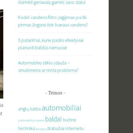
išsirinkti geriausią gaminį savo stalui
Kodėl vandens filtro įsigijimas yra tik
pirmas žingsnis link švaraus vandens?
5 patarimai, kurie padės efektyviai
planuoti baldus namuose
Automobilio stiklo įdauža –
smulkmena ar rimta problema?
Temos
ia
automobiliai
anglų kalba
nt
baldai
buitinė
automobilių nuoma
technika
drabužiai internetu
būrėjos