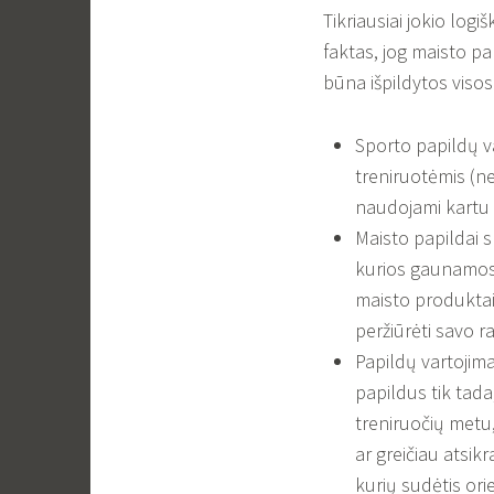
Tikriausiai jokio lo
faktas, jog maisto pap
būna išpildytos viso
Sporto papildų v
treniruotėmis (ne
naudojami kartu 
Maisto papildai 
kurios gaunamos 
maisto produktai
peržiūrėti savo r
Papildų vartojimas
papildus tik tada,
treniruočių metu
ar greičiau atsikr
kurių sudėtis orie