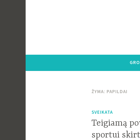
Pereiti
į
tekstą
GRO
ŽYMA:
PAPILDAI
SVEIKATA
Teigiamą pov
sportui skir