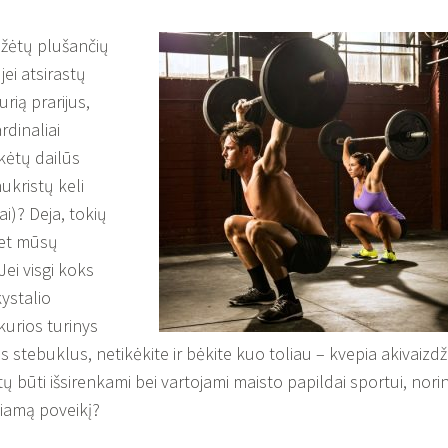
ažėtų plušančių
jei atsirastų
urią prarijus,
rdinaliai
kėtų dailūs
kristų keli
ai)? Deja, tokių
net mūsų
ei visgi koks
ystalio
kurios turinys
stebuklus, netikėkite ir bėkite kuo toliau – kvepia akivaizdž
ų būti išsirenkami bei vartojami maisto papildai sportui, nori
giamą poveikį?