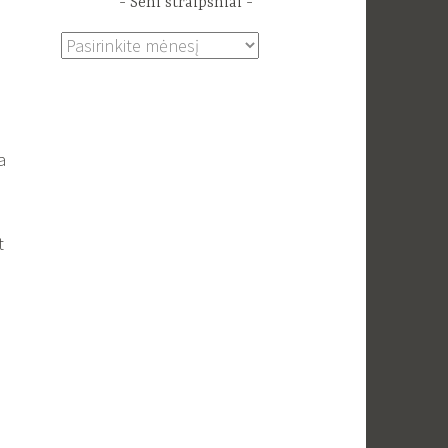
Seni straipsniai
Seni
straipsniai
a
t