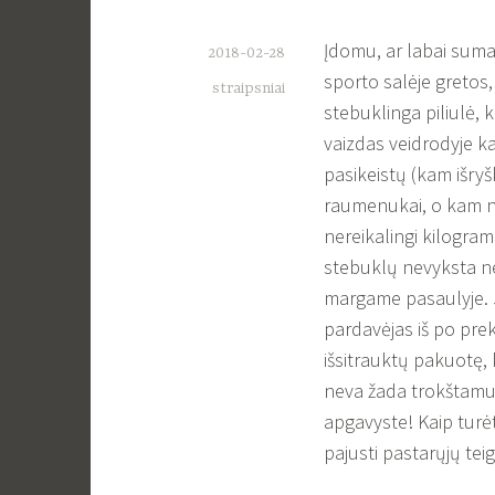
Įdomu, ar labai sum
2018-02-28
sporto salėje gretos, 
straipsniai
stebuklinga piliulė, k
vaizdas veidrodyje ka
pasikeistų (kam išryš
raumenukai, o kam nu
nereikalingi kilogram
stebuklų nevyksta 
margame pasaulyje. J
pardavėjas iš po prek
išsitrauktų pakuotę, 
neva žada trokštamus 
apgavyste! Kaip turėt
pajusti pastarųjų tei