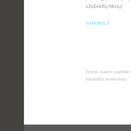
užsibrėžtų tikslų!
mrbiceps.lt
Žymos:
maisto papildai 
Parašykite komentarą