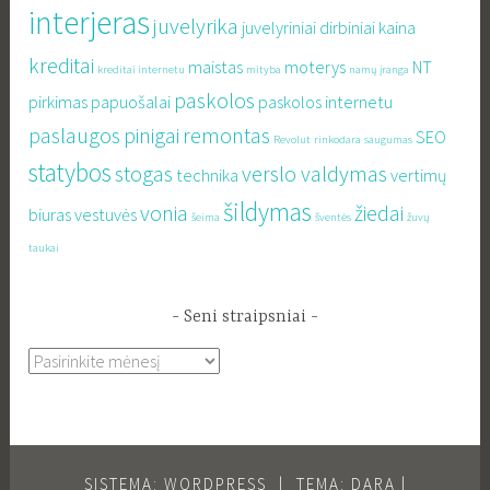
interjeras
juvelyrika
juvelyriniai dirbiniai
kaina
kreditai
maistas
moterys
NT
kreditai internetu
mityba
namų įranga
paskolos
pirkimas
papuošalai
paskolos internetu
paslaugos
pinigai
remontas
SEO
Revolut
rinkodara
saugumas
statybos
stogas
verslo valdymas
technika
vertimų
šildymas
vonia
žiedai
biuras
vestuvės
šeima
šventės
žuvų
taukai
Seni straipsniai
Seni
straipsniai
SISTEMA: WORDPRESS
|
TEMA: DARA |