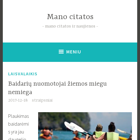
Pereiti
į
Mano citatos
tekstą
mano citatos ir naujienos
MENIU
LAISVALAIKIS
Baidarių nuomotojai žiemos miegu
nemiega
2017-12-18
straipsniai
Plaukimas
baidarėmi
s yra jau
daugelio