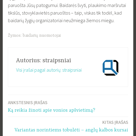
paruošta Jūsų patogumui. Baidarės švyti, plaukimo maršrutai
tikslūs, stovyklavietės paruoštos – taip, viskas tik todėl, kad
baidarių žygių organizatoriai neužmiega žiemos miegu.
Žymos:
baidarių nuomotojai
Autorius:
straipsniai
Visi įrašai pagal autorių: straipsniai
ANKSTESNIS ĮRAŠAS
Navigacija
Ką reikia žinoti apie vonios apšvietimą?
tarp
KITAS ĮRAŠAS
įrašų
Variantas norintiems tobulėti – anglų kalbos kursai