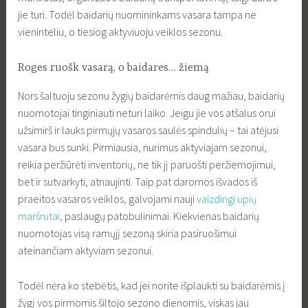
jie turi. Todėl baidarių nuomininkams vasara tampa ne
vieninteliu, o tiesiog aktyviuoju veiklos sezonu.
Roges ruošk vasarą, o baidares… žiemą
Nors šaltuoju sezonu žygių baidarėmis daug mažiau, baidarių
nuomotojai tinginiauti neturi laiko. Jeigu jie vos atšalus orui
užsimirš ir lauks pirmųjų vasaros saulės spindulių – tai atėjusi
vasara bus sunki. Pirmiausia, nurimus aktyviajam sezonui,
reikia peržiūrėti inventorių, ne tik jį paruošti peržiemojimui,
bet ir sutvarkyti, atnaujinti. Taip pat daromos išvados iš
praeitos vasaros veiklos, galvojami nauji
vaizdingi upių
maršrutai
, paslaugų patobulinimai. Kiekvienas baidarių
nuomotojas visą ramųjį sezoną skiria pasiruošimui
ateinančiam aktyviam sezonui.
Todėl nėra ko stebėtis, kad jei norite išplaukti su baidarėmis į
žygį vos pirmomis šiltojo sezono dienomis, viskas jau