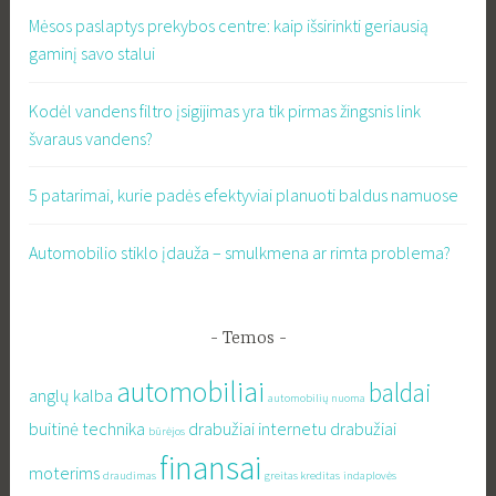
Mėsos paslaptys prekybos centre: kaip išsirinkti geriausią
gaminį savo stalui
Kodėl vandens filtro įsigijimas yra tik pirmas žingsnis link
švaraus vandens?
5 patarimai, kurie padės efektyviai planuoti baldus namuose
Automobilio stiklo įdauža – smulkmena ar rimta problema?
Temos
automobiliai
baldai
anglų kalba
automobilių nuoma
buitinė technika
drabužiai internetu
drabužiai
būrėjos
finansai
moterims
draudimas
greitas kreditas
indaplovės