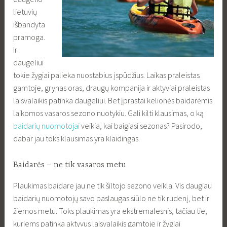
lietuvių
išbandyta
pramoga.
Ir
daugeliui
tokie žygiai palieka nuostabius įspūdžius. Laikas praleistas
gamtoje, grynas oras, draugų kompanija ir aktyviai praleistas
laisvalaikis patinka daugeliui. Bet įprastai kelionės baidarėmis
laikomos vasaros sezono nuotykiu. Gali kilti klausimas, o ką
baidarių nuomotojai
veikia, kai baigiasi sezonas? Pasirodo,
dabar jau toks klausimas yra klaidingas.
Baidarės – ne tik vasaros metu
Plaukimas baidare jau ne tik šiltojo sezono veikla. Vis daugiau
baidarių nuomotojų savo paslaugas siūlo ne tik rudenį, bet ir
žiemos metu. Toks plaukimas yra ekstremalesnis, tačiau tie,
kuriems patinka aktyvus laisvalaikis gamtoje ir žygiai