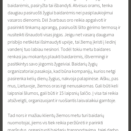
baidarėmis, pasiryžta tai išbandyti. Atvėsus orams, tenka
daugiau pasiruošti žygiui baidarėmis nei pasiplaukiojimui
vasaros dienomis. Dėl žvarbaus oro reikia apgalvoti ir
pasirinkti tinkamą aprangą, pasiruošti šilto gėrimo termosą ir
nusiteikti išnaudoti visas jėgas. Jeigu net vasarą dauguma
prisibijo netikėtai išsimaudyti upėje, tai žiemą įkristi į ledinį
vandenį tuo labiau nesinori. Todėl tokiu metu baidares
renkasi jau mokantys plaukti baidarėmis, ištvermingi ir
pasitikintys savo jėgomis žygeiviai. Baidarių žygių
organizatoriai pasakoja, kad būna kompanijų, kurios netgi
pasirenka kelių dienų žygius, nakvoja palapinėse. Aišku, pas
mus, Lietuvoje, žiemos oras irgi nenusakomas. Gali būti keli
laipsniai šilumos, gali būti ir 15 laipsnių šalčio. Į visa tai reikia
atsižvelgti, organizuojant ir ruošiantis laisvalaikiui gamtoje.
Tad nors ir mažiau klientų žiemos metu turi baidarių
nuomotojai, jiems vis tiek reikia peržiūrėti ir parinkti
maršrutus, organizuoti baidarių transportavimą, taigi darbo