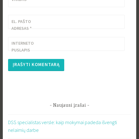
EL. PAŠTO
ADRESAS
*
INTERNETO
PUSLAPIS
Naujausi įrašai
DSS specialistas versle: kaip mokymai padeda išvengti
nelaimių darbe