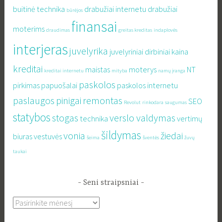
buitinė technika
drabužiai internetu
drabužiai
būrėjos
finansai
moterims
draudimas
greitas kreditas
indaplovės
interjeras
juvelyrika
juvelyriniai dirbiniai
kaina
kreditai
maistas
moterys
NT
kreditai internetu
mityba
namų įranga
paskolos
pirkimas
papuošalai
paskolos internetu
paslaugos
pinigai
remontas
SEO
Revolut
rinkodara
saugumas
statybos
stogas
verslo valdymas
technika
vertimų
šildymas
vonia
žiedai
biuras
vestuvės
šeima
šventės
žuvų
taukai
Seni straipsniai
Seni
straipsniai