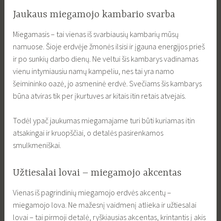
Jaukaus miegamojo kambario svarba
Miegamasis – tai vienas iš svarbiausių kambarių mūsų
namuose. Šioje erdvėje žmonės ilsisi ir įgauna energijos prieš
ir po sunkių darbo dienų. Ne veltui šis kambarys vadinamas
vienu intymiausiu namų kampeliu, nes tai yra namo
šeimininko oazė, jo asmeninė erdvė. Svečiams šis kambarys
būna atviras tik per įkurtuves ar kitais itin retais atvejais.
Todėl ypač jaukumas miegamajame turi būti kuriamas itin
atsakingai ir kruopščiai, o detalės pasirenkamos
smulkmeniškai.
Užtiesalai lovai – miegamojo akcentas
Vienas iš pagrindinių miegamojo erdvės akcentų –
miegamojo lova. Ne mažesnį vaidmenį atlieka ir užtiesalai
lovai – tai pirmoji detalė, ryškiausias akcentas, krintantis į akis