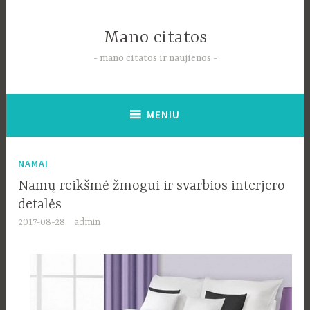
Pereiti
į
Mano citatos
tekstą
mano citatos ir naujienos
MENIU
NAMAI
Namų reikšmė žmogui ir svarbios interjero
detalės
2017-08-28
admin