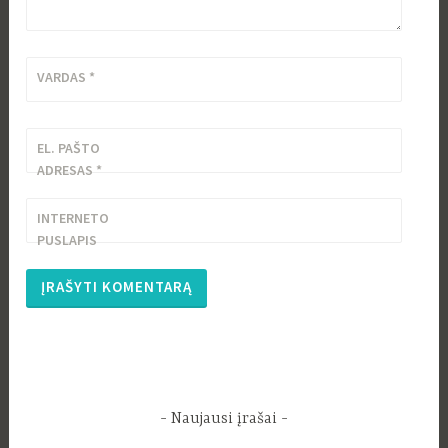
VARDAS
*
EL. PAŠTO
ADRESAS
*
INTERNETO
PUSLAPIS
Naujausi įrašai