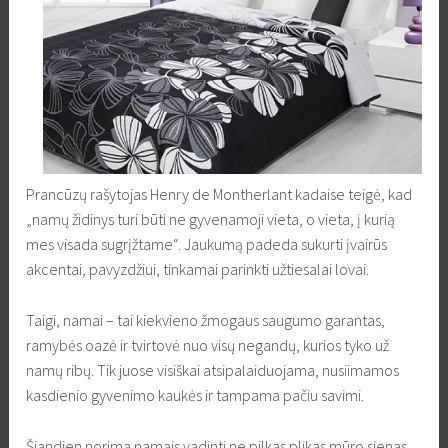
Prancūzų rašytojas Henry de Montherlant kadaise teigė, kad
„namų židinys turi būti ne gyvenamoji vieta, o vieta, į kurią
mes visada sugrįžtame“. Jaukumą padeda sukurti įvairūs
akcentai, pavyzdžiui, tinkamai parinkti užtiesalai lovai.
Taigi, namai – tai kiekvieno žmogaus saugumo garantas,
ramybės oazė ir tvirtovė nuo visų negandų, kurios tyko už
namų ribų. Tik juose visiškai atsipalaiduojama, nusiimamos
kasdienio gyvenimo kaukės ir tampama pačiu savimi.
Šiandien norima namais vadinti ne pilkas plikas mūro sienas.