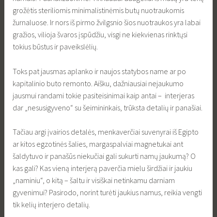
grožėtis steriliomis minimalistinėmis butų nuotraukomis
žurnaluose. Ir nors iš pirmo žvilgsnio šios nuotraukos yra labai
gražios, vilioja švaros įspūdžiu, visgi ne kiekvienas rinktųsi
tokius būstus ir paveikslėlių.
Toks pat jausmas aplanko ir naujos statybos name ar po
kapitalinio buto remonto. Aišku, dažniausiai nejaukumo
jausmui randami tokie pasiteisinimai kaip antai – interjeras
dar „nesusigyveno“ su šeimininkais, trūksta detalių ir panašiai.
Tačiau argi įvairios detalės, menkaverčiai suvenyrai iš Egipto
ar kitos egzotinės šalies, margaspalviai magnetukai ant
šaldytuvo ir panašūs niekučiai gali sukurti namų jaukumą? O
kas gali? Kas vieną interjerą paverčia mielu širdžiai ir jaukiu
„naminiu“, o kitą – šaltu ir visiškai netinkamu darniam
gyvenimui? Pasirodo, norint turėti jaukius namus, reikia vengti
tik kelių interjero detalių.