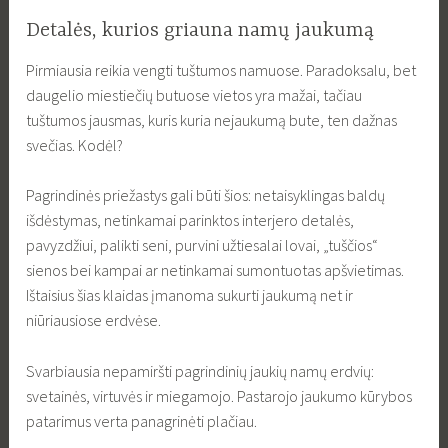
Detalės, kurios griauna namų jaukumą
Pirmiausia reikia vengti tuštumos namuose. Paradoksalu, bet
daugelio miestiečių butuose vietos yra mažai, tačiau
tuštumos jausmas, kuris kuria nejaukumą bute, ten dažnas
svečias. Kodėl?
Pagrindinės priežastys gali būti šios: netaisyklingas baldų
išdėstymas, netinkamai parinktos interjero detalės,
pavyzdžiui, palikti seni, purvini užtiesalai lovai, „tuščios“
sienos bei kampai ar netinkamai sumontuotas apšvietimas.
Ištaisius šias klaidas įmanoma sukurti jaukumą net ir
niūriausiose erdvėse.
Svarbiausia nepamiršti pagrindinių jaukių namų erdvių:
svetainės, virtuvės ir miegamojo. Pastarojo jaukumo kūrybos
patarimus verta panagrinėti plačiau.