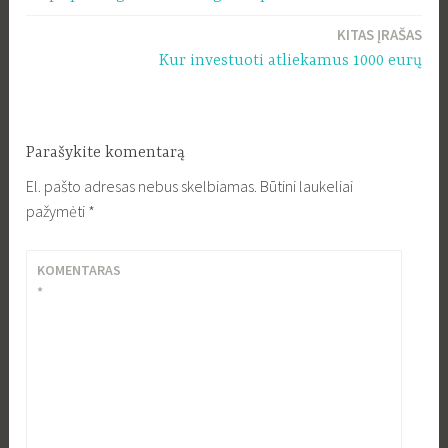
tarp
KITAS ĮRAŠAS
įrašų
Kur investuoti atliekamus 1000 eurų
Parašykite komentarą
El. pašto adresas nebus skelbiamas.
Būtini laukeliai
pažymėti
*
KOMENTARAS
*