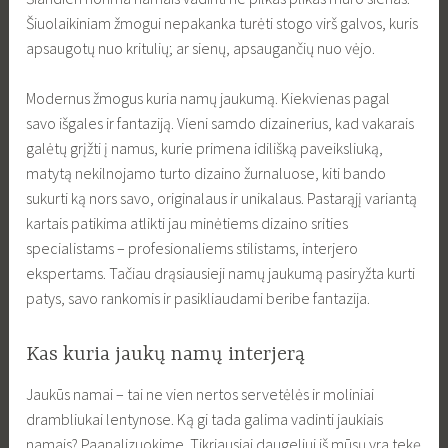
Šiuolaikiniam žmogui nepakanka turėti stogo virš galvos, kuris
apsaugotų nuo kritulių; ar sienų, apsaugančių nuo vėjo.
Modernus žmogus kuria namų jaukumą. Kiekvienas pagal
savo išgales ir fantaziją. Vieni samdo dizainerius, kad vakarais
galėtų grįžti į namus, kurie primena idilišką paveiksliuką,
matytą nekilnojamo turto dizaino žurnaluose, kiti bando
sukurti ką nors savo, originalaus ir unikalaus. Pastarąjį variantą
kartais patikima atlikti jau minėtiems dizaino srities
specialistams – profesionaliems stilistams, interjero
ekspertams. Tačiau drąsiausieji namų jaukumą pasiryžta kurti
patys, savo rankomis ir pasikliaudami beribe fantazija.
Kas kuria jaukų namų interjerą
Jaukūs namai – tai ne vien nertos servetėlės ir moliniai
drambliukai lentynose. Ką gi tada galima vadinti jaukiais
namais? Paanalizuokime. Tikriausiai daugeliui iš mūsų yra tekę