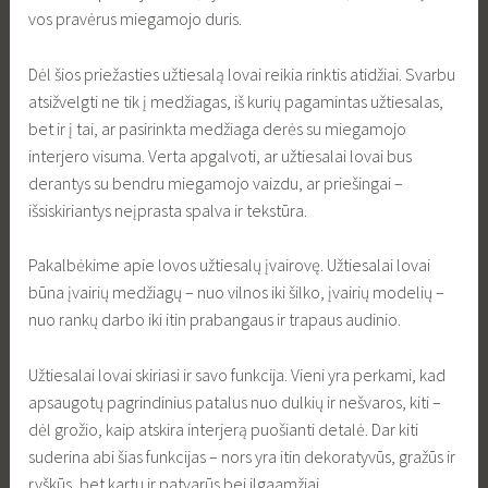
vos pravėrus miegamojo duris.
Dėl šios priežasties užtiesalą lovai reikia rinktis atidžiai. Svarbu
atsižvelgti ne tik į medžiagas, iš kurių pagamintas užtiesalas,
bet ir į tai, ar pasirinkta medžiaga derės su miegamojo
interjero visuma. Verta apgalvoti, ar užtiesalai lovai bus
derantys su bendru miegamojo vaizdu, ar priešingai –
išsiskiriantys neįprasta spalva ir tekstūra.
Pakalbėkime apie lovos užtiesalų įvairovę. Užtiesalai lovai
būna įvairių medžiagų – nuo vilnos iki šilko, įvairių modelių –
nuo rankų darbo iki itin prabangaus ir trapaus audinio.
Užtiesalai lovai skiriasi ir savo funkcija. Vieni yra perkami, kad
apsaugotų pagrindinius patalus nuo dulkių ir nešvaros, kiti –
dėl grožio, kaip atskira interjerą puošianti detalė. Dar kiti
suderina abi šias funkcijas – nors yra itin dekoratyvūs, gražūs ir
ryškūs, bet kartu ir patvarūs bei ilgaamžiai.