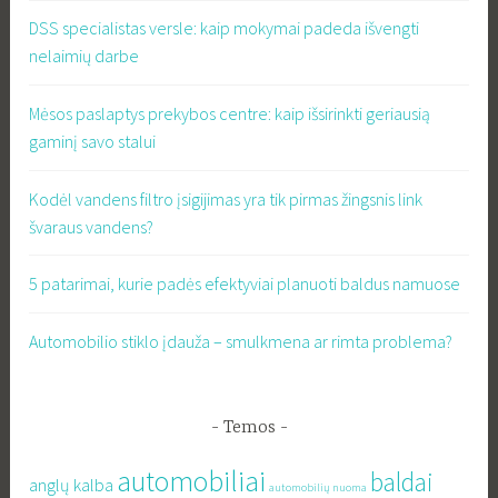
DSS specialistas versle: kaip mokymai padeda išvengti
nelaimių darbe
Mėsos paslaptys prekybos centre: kaip išsirinkti geriausią
gaminį savo stalui
Kodėl vandens filtro įsigijimas yra tik pirmas žingsnis link
švaraus vandens?
5 patarimai, kurie padės efektyviai planuoti baldus namuose
Automobilio stiklo įdauža – smulkmena ar rimta problema?
Temos
automobiliai
baldai
anglų kalba
automobilių nuoma