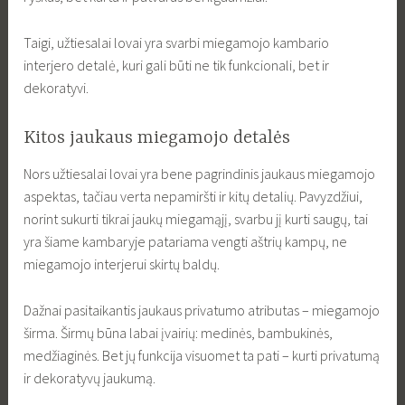
Taigi, užtiesalai lovai yra svarbi miegamojo kambario
interjero detalė, kuri gali būti ne tik funkcionali, bet ir
dekoratyvi.
Kitos jaukaus miegamojo detalės
Nors užtiesalai lovai yra bene pagrindinis jaukaus miegamojo
aspektas, tačiau verta nepamiršti ir kitų detalių. Pavyzdžiui,
norint sukurti tikrai jaukų miegamąjį, svarbu jį kurti saugų, tai
yra šiame kambaryje patariama vengti aštrių kampų, ne
miegamojo interjerui skirtų baldų.
Dažnai pasitaikantis jaukaus privatumo atributas – miegamojo
širma. Širmų būna labai įvairių: medinės, bambukinės,
medžiaginės. Bet jų funkcija visuomet ta pati – kurti privatumą
ir dekoratyvų jaukumą.