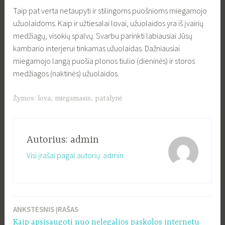
Taip pat verta netaupyti ir stilingoms puošnioms miegamojo
užuolaidoms. Kaip ir užtiesalai lovai, užuolaidos yra iš įvairių
medžiagų, visokių spalvų. Svarbu parinkti labiausiai Jūsų
kambario interjerui tinkamas užuolaidas. Dažniausiai
miegamojo langą puošia plonos tiulio (dieninės) ir storos
medžiagos (naktinės) užuolaidos.
Žymos:
lova
,
miegamasis
,
patalynė
Autorius:
admin
Visi įrašai pagal autorių: admin
ANKSTESNIS ĮRAŠAS
Navigacija
Kaip apsisaugoti nuo nelegalios paskolos internetu